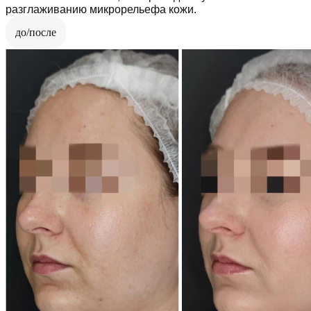
разглаживанию микрорельефа кожи.
до/после