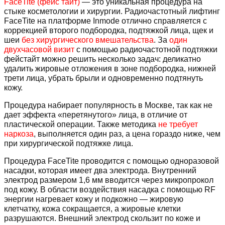
FaceTite (фейс тайт)
— это уникальная процедура на
стыке косметологии и хирургии. Радиочастотный лифтинг
FaceTite на платформе Inmode отлично справляется с
коррекцией второго подбородка, подтяжкой лица, щек и
шеи
без хирургического вмешательства
. За
один
двухчасовой визит
с помощью радиочастотной подтяжки
фейстайт можно решить несколько задач: деликатно
удалить жировые отложения в зоне подбородка, нижней
трети лица, убрать брыли и одновременно подтянуть
кожу.
Процедура набирает популярность в Москве, так как не
дает эффекта «перетянутого» лица, в отличие от
пластической операции. Также методика
не требует
наркоза
, выполняется один раз, а цена гораздо ниже, чем
при хирургической подтяжке лица.
Процедура FaceTite проводится с помощью одноразовой
насадки, которая имеет два электрода. Внутренний
электрод размером 1,6 мм вводится через микропрокол
под кожу. В области воздействия насадка с помощью RF
энергии нагревает кожу и подкожно — жировую
клетчатку, кожа сокращается, а жировые клетки
разрушаются. Внешний электрод скользит по коже и