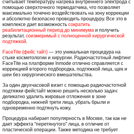
считывает температуру нагрева внутреннего электрода с
помощью сверхточного термодатчика, что позволяет
максимально точечно воздействовать на зону коррекции
и абсолютно безопасно проводить процедуру. Все это в
комплексе дает возможность
сократить
реабилитационный период до минимума
и получить
результат,
соизмеримый с полноценной хирургической
подтяжкой
.
FaceTite (фейс тайт)
— это уникальная процедура на
стыке косметологии и хирургии. Радиочастотный лифтинг
FaceTite на платформе Inmode отлично справляется с
коррекцией второго подбородка, подтяжкой лица, щек и
шеи без хирургического вмешательства.
За один двухчасовой визит с помощью радиочастотной
подтяжки фейстайт можно решить несколько задач:
деликатно удалить жировые отложения в зоне
подбородка, нижней трети лица, убрать брыли и
одновременно подтянуть кожу.
Процедура набирает популярность в Москве, так как не
дает эффекта “перетянутого” лица, в отличие от
пластической операции. Также методика не требует