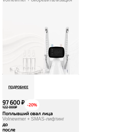
ПОДРОБНЕЕ
97 600 ₽
-20%
122 000₽
Поплывший овал лица
Volnewmer + SMAS-лифтинг
до
после